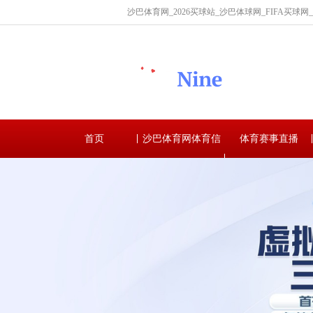
沙巴体育网_2026买球站_沙巴体球网_FIFA买球
首页
沙巴体育网体育信
体育赛事直播
息