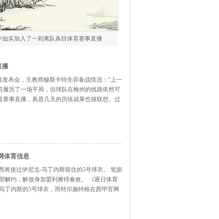
中如实加入了一则离队条目体育赛事直播
直播
港赛前发布会，主教师穆斯卡特先容备战情况：“上一
前履历了一场平局，但球队在梅州的线路依然可
育赛事直播，夙昔几天的历练就果也很联想。过
队的线路，而这也恰是咱们近期备战使命的平直
比赛。” 对于梅伦多是否具备出场条款，穆斯
网体育信息
西将接过伊尼戈-马丁内斯留住的5号球衣。 笔据
部解约，解放身加盟利雅得奏效。 《逐日体育
马丁内斯的5号球衣，而特尔施特根在西甲官网