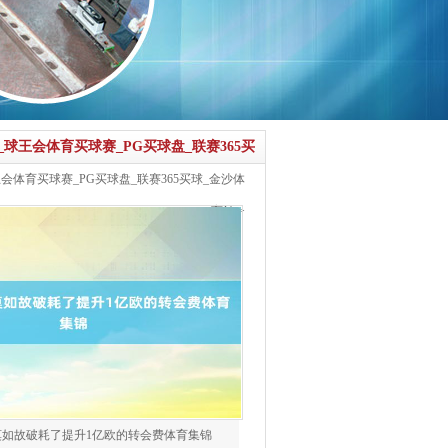
_球王会体育买球赛_PG买球盘_联赛365买
王会体育买球赛_PG买球盘_联赛365买球_金沙体
育站
>
莫如故破耗了提升1亿欧的转会费体育集锦