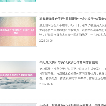
若热·科斯塔是场上队长。 波尔图俱乐部讣告全文： 
塔，于本周二因腹黑骤停离世...
对参赛物质合手行“即到即验”“优先放行”体育集
成王阳间运会开幕在即。8月5日，迎来了畅通员入境
大利等多个国度和地区的畅通员、栽种员和赛事随行
计，8月5日今日有杰出60个国度和地区，一共900
海关在与北京、上海等8地海关建树联动机制的基础上
2026-08-06
到即验”“优先放行”。其中，针对皮划艇、船桨等大
保输送安全与后果。 成王人海关所属双流...
年纪最大的引导员50岁沙巴体育网体育信息
第12届天下引导会于8月7日至17日在四川成都举办，来
将皆聚于此。与历届比较沙巴体育网体育信息，这届世
看。 赛事亮点：传统新潮调节 1981年，首届世运
第12届世运会来到中国成都。 据先容，成都世运会共设
2026-08-06
会方法为主。“本年的赛事方法呈现新老调节等性情
进。”成都世运会执委会关联负责东说...
史经纬、郭丹将担任成齐世运会开幕式中国体育