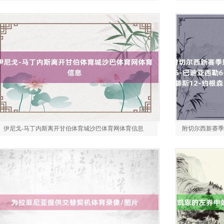
伊尼戈-马丁内斯离开甘伯体育城沙巴体育网体育信息
附切尔西新赛季球