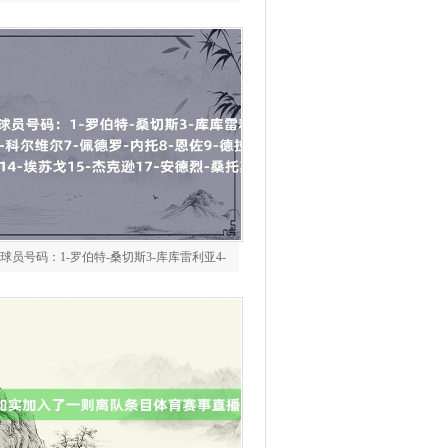
员号码：1-罗伯特-桑切斯3-库库雷利亚4-